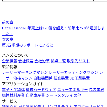
前の章
Han's Laser2020年売上は120億を超え、前年比25.8％増加しま
した。
次の章
第3四半期のレポートによると
ハンズについて
企業情報
会社概要
会社沿革
拠点一覧
取引先リスト
製品情報
レーザーマーキングマシン
レーザーカッティングマシン
レ
ーザー溶接マシン
自動機関係
検査装置
3D印刷装置
アプリケーションガイド
電子・半導体
機械ハードウェア
ニューエネルギー
包装業界
脆性材料産業
自動車産業
シートメタル
その他
サービス
装置立ち上げ
装置ビデオ
サンプルテスト
アフターサービス