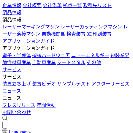
企業情報
会社概要
会社沿革
拠点一覧
取引先リスト
製品情報
製品情報
レーザーマーキングマシン
レーザーカッティングマシン
レ
ーザー溶接マシン
自動機関係
検査装置
3D印刷装置
アプリケーションガイド
アプリケーションガイド
電子・半導体
機械ハードウェア
ニューエネルギー
包装業界
脆性材料産業
自動車産業
シートメタル
その他
サービス
サービス
装置立ち上げ
装置ビデオ
サンプルテスト
アフターサービス
ニュース
ニュース
プレスリリース
年間活動
お問い合わせ
Language