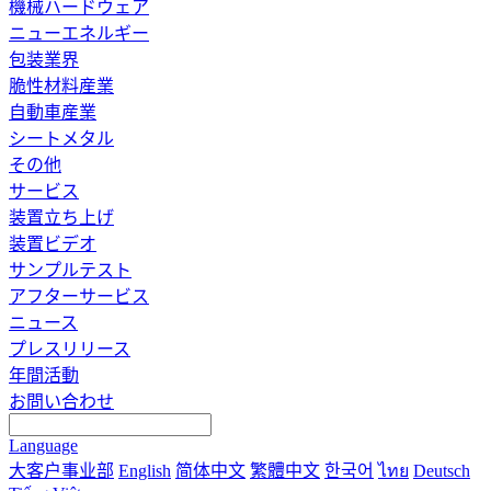
機械ハードウェア
ニューエネルギー
包装業界
脆性材料産業
自動車産業
シートメタル
その他
サービス
装置立ち上げ
装置ビデオ
サンプルテスト
アフターサービス
ニュース
プレスリリース
年間活動
お問い合わせ
Language
大客户事业部
English
简体中文
繁體中文
한국어
ไทย
Deutsch