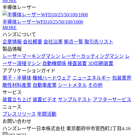
MORE
半導体レーザー
半導体レーザーWFD10/25/50/100/1000
MORE
ハンズについて
企業情報
会社概要
会社沿革
拠点一覧
取引先リスト
製品情報
レーザーマーキングマシン
レーザーカッティングマシン
レ
ーザー溶接マシン
自動機関係
検査装置
3D印刷装置
アプリケーションガイド
電子・半導体
機械ハードウェア
ニューエネルギー
包装業界
脆性材料産業
自動車産業
シートメタル
その他
サービス
装置立ち上げ
装置ビデオ
サンプルテスト
アフターサービス
ニュース
プレスリリース
年間活動
お問い合わせ
ハンズレーザー日本株式会社 東京都府中市宮西町2丁目4-16