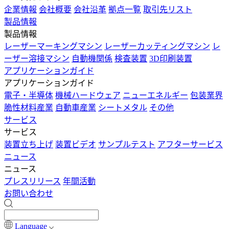
企業情報
会社概要
会社沿革
拠点一覧
取引先リスト
製品情報
製品情報
レーザーマーキングマシン
レーザーカッティングマシン
レ
ーザー溶接マシン
自動機関係
検査装置
3D印刷装置
アプリケーションガイド
アプリケーションガイド
電子・半導体
機械ハードウェア
ニューエネルギー
包装業界
脆性材料産業
自動車産業
シートメタル
その他
サービス
サービス
装置立ち上げ
装置ビデオ
サンプルテスト
アフターサービス
ニュース
ニュース
プレスリリース
年間活動
お問い合わせ
Language