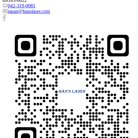
183-0022
042-319-0081
japan@hanslaser.com