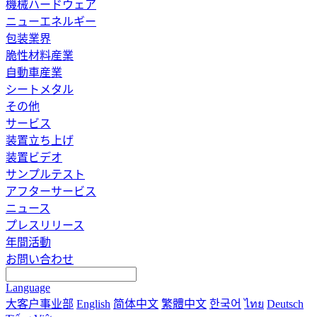
機械ハードウェア
ニューエネルギー
包装業界
脆性材料産業
自動車産業
シートメタル
その他
サービス
装置立ち上げ
装置ビデオ
サンプルテスト
アフターサービス
ニュース
プレスリリース
年間活動
お問い合わせ
Language
大客户事业部
English
简体中文
繁體中文
한국어
ไทย
Deutsch