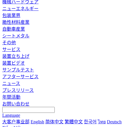
機械ハードウェア
ニューエネルギー
包装業界
脆性材料産業
自動車産業
シートメタル
その他
サービス
装置立ち上げ
装置ビデオ
サンプルテスト
アフターサービス
ニュース
プレスリリース
年間活動
お問い合わせ
Language
大客户事业部
English
简体中文
繁體中文
한국어
ไทย
Deutsch