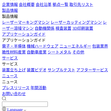
企業情報
会社概要
会社沿革
拠点一覧
取引先リスト
製品情報
製品情報
レーザーマーキングマシン
レーザーカッティングマシン
レ
ーザー溶接マシン
自動機関係
検査装置
3D印刷装置
アプリケーションガイド
アプリケーションガイド
電子・半導体
機械ハードウェア
ニューエネルギー
包装業界
脆性材料産業
自動車産業
シートメタル
その他
サービス
サービス
装置立ち上げ
装置ビデオ
サンプルテスト
アフターサービス
ニュース
ニュース
プレスリリース
年間活動
お問い合わせ
Language