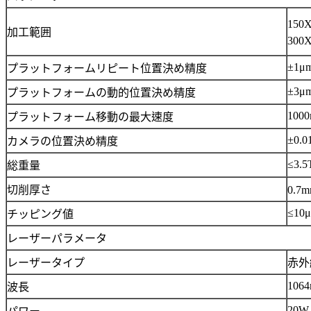
150
加工範囲
300
±1μ
プラットフォームリピート位置決め精度
±3μ
プラットフォームの動的位置決め精度
1000
プラットフォーム移動の最大速度
±0.
カメラの位置決め精度
≤3.5
総重量
切削厚さ
0.7
≤10
チッピング値
レーザーパラメータ
レーザータイプ
赤外
106
波長
20W