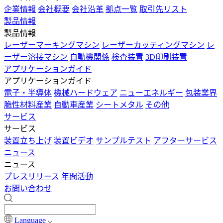
企業情報
会社概要
会社沿革
拠点一覧
取引先リスト
製品情報
製品情報
レーザーマーキングマシン
レーザーカッティングマシン
レ
ーザー溶接マシン
自動機関係
検査装置
3D印刷装置
アプリケーションガイド
アプリケーションガイド
電子・半導体
機械ハードウェア
ニューエネルギー
包装業界
脆性材料産業
自動車産業
シートメタル
その他
サービス
サービス
装置立ち上げ
装置ビデオ
サンプルテスト
アフターサービス
ニュース
ニュース
プレスリリース
年間活動
お問い合わせ
Language