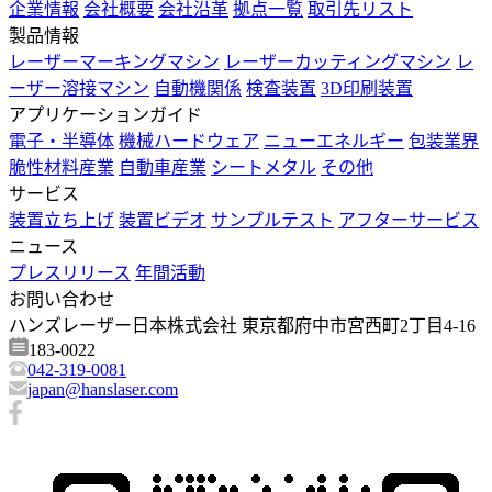
企業情報
会社概要
会社沿革
拠点一覧
取引先リスト
製品情報
レーザーマーキングマシン
レーザーカッティングマシン
レ
ーザー溶接マシン
自動機関係
検査装置
3D印刷装置
アプリケーションガイド
電子・半導体
機械ハードウェア
ニューエネルギー
包装業界
脆性材料産業
自動車産業
シートメタル
その他
サービス
装置立ち上げ
装置ビデオ
サンプルテスト
アフターサービス
ニュース
プレスリリース
年間活動
お問い合わせ
ハンズレーザー日本株式会社 東京都府中市宮西町2丁目4-16
183-0022
042-319-0081
japan@hanslaser.com