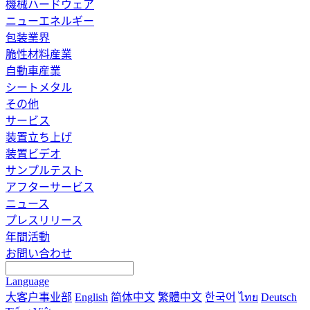
機械ハードウェア
ニューエネルギー
包装業界
脆性材料産業
自動車産業
シートメタル
その他
サービス
装置立ち上げ
装置ビデオ
サンプルテスト
アフターサービス
ニュース
プレスリリース
年間活動
お問い合わせ
Language
大客户事业部
English
简体中文
繁體中文
한국어
ไทย
Deutsch