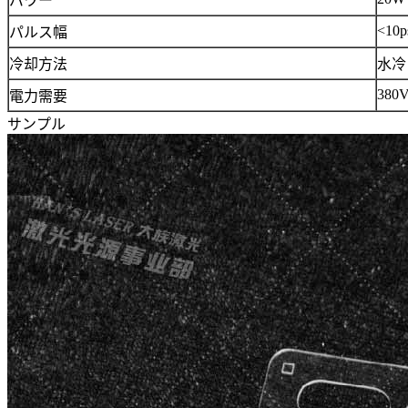
パワー
<10p
パルス幅
冷却方法
水冷
380V
電力需要
サンプル