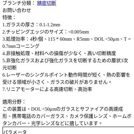
ブランチ分類：
精密切断
お問い合わせ
特徴：
1.ガラスの厚さ：0.1-1.2mm
2.チッピングエッジのサイズ：<0.005mm
3.処理効率：4秒/個、115 * 60mm、R5mm、DOL <50μm、T =
0.7mmコーニング
4.非接触処理、材料への損傷が少なく、高い切断精度
5.非強化ガラスおよび強化ガラスを切断するための層状3次
元切断
6.レーザーのシングルポイント動作時間が短く、熱の影響を
受ける領域が小さく、ガラスの破片がありません。
7.リニアモーターによる高速切断、高効率
適用分野：
この装置は、DOL <50μmのガラスとサファイアの高速成
形、携帯電話のカバーガラス、カメラ保護レンズ、ホームボ
タンカバー、光学レンズなどに適しています。
パラメータ