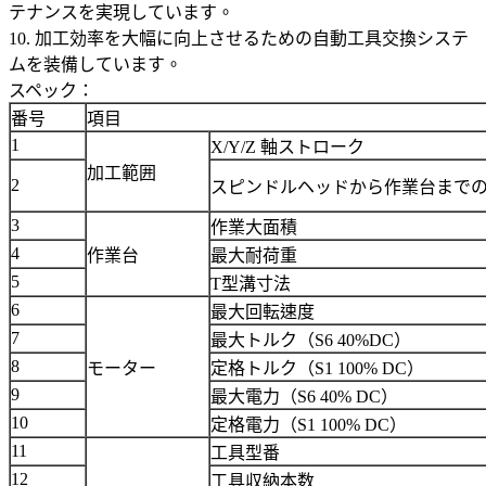
テナンスを実現しています。
10. 加工効率を大幅に向上させるための自動工具交換システ
ムを装備しています。
スペック：
番号
項目
1
X/Y/Z 軸ストローク
加工範囲
2
スピンドルヘッドから作業台まで
3
作業大面積
4
作業台
最大耐荷重
5
T型溝寸法
6
最大回転速度
7
最大トルク（S6 40%DC）
8
モーター
定格トルク（S1 100% DC）
9
最大電力（S6 40% DC）
10
定格電力（S1 100% DC）
11
工具型番
12
工具収納本数