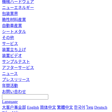
機械ハードウェア
ニューエネルギー
包装業界
脆性材料産業
自動車産業
シートメタル
その他
サービス
装置立ち上げ
装置ビデオ
サンプルテスト
アフターサービス
ニュース
プレスリリース
年間活動
お問い合わせ
Language
大客户事业部
English
简体中文
繁體中文
한국어
ไทย
Deutsch