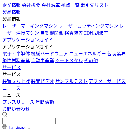
企業情報
会社概要
会社沿革
拠点一覧
取引先リスト
製品情報
製品情報
レーザーマーキングマシン
レーザーカッティングマシン
レ
ーザー溶接マシン
自動機関係
検査装置
3D印刷装置
アプリケーションガイド
アプリケーションガイド
電子・半導体
機械ハードウェア
ニューエネルギー
包装業界
脆性材料産業
自動車産業
シートメタル
その他
サービス
サービス
装置立ち上げ
装置ビデオ
サンプルテスト
アフターサービス
ニュース
ニュース
プレスリリース
年間活動
お問い合わせ
Language