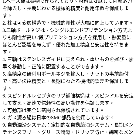
1.ベース板は鋳物で作られており、材料は安庭して内部応力
を除去し、長期にわたる機械的精度と耐用年数を保証しま
す。
2. 柱は可変層構造で、機械的剛性が大幅に向上しています。
3.三軸ボールネジは、シングルエンドプリテンション方式よ
りも剛性が高い2段プリテンション方式を採用し、熱変量に
ほとんど影響を与えず、優れた加工精度と安定性を持ちま
す。
4. 三軸はステンレスガイドに支えられ、重いものを運び、素
早く移動し、正確に配置することができます。
5. 高精度の研削用ボールネジを輸入し、ナットの事前締付
で、高い伝達精度と、長期にわたる機械的誤差を保証しま
す。
6. スピンドルレセプタのリブ補強構造は、スピンドルを安定
して支え、高速で信頼性の高い動作を保証します。
7. 可動部は完全に密閉され保護されています。
8. ガス源ろ過は日本のSMC部品を使用しています。
9. 自動潤滑システム：定期的な自動給油システム、長期メン
テナンスフリー、グリース潤滑、ドリップ防止、綿密なメン