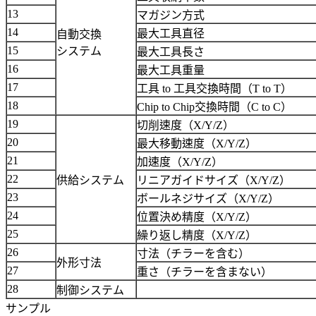
13
マガジン方式
14
最大工具直径
自動交換
15
システム
最大工具長さ
16
最大工具重量
17
工具 to 工具交換時間（T to T）
18
Chip to Chip交換時間（C to C）
19
切削速度（X/Y/Z）
20
最大移動速度（X/Y/Z）
21
加速度（X/Y/Z）
22
供給システム
リニアガイドサイズ（X/Y/Z）
23
ボールネジサイズ（X/Y/Z）
24
位置決め精度（X/Y/Z）
25
繰り返し精度（X/Y/Z）
26
寸法（チラーを含む）
外形寸法
27
重さ（チラーを含まない）
28
制御システム
サンプル