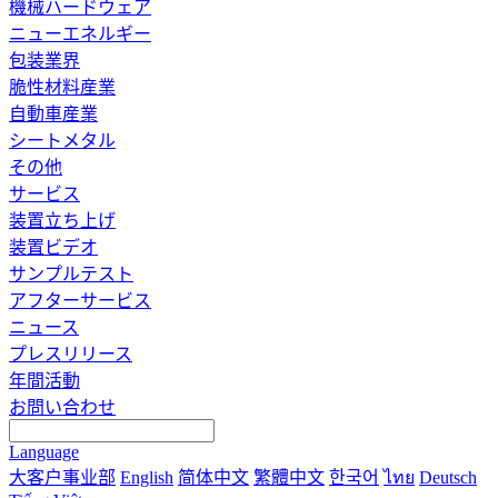
機械ハードウェア
ニューエネルギー
包装業界
脆性材料産業
自動車産業
シートメタル
その他
サービス
装置立ち上げ
装置ビデオ
サンプルテスト
アフターサービス
ニュース
プレスリリース
年間活動
お問い合わせ
Language
大客户事业部
English
简体中文
繁體中文
한국어
ไทย
Deutsch