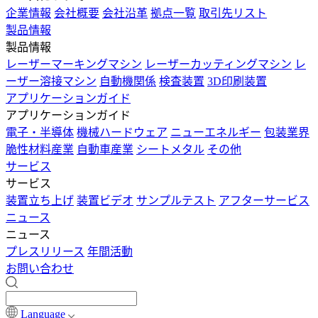
企業情報
会社概要
会社沿革
拠点一覧
取引先リスト
製品情報
製品情報
レーザーマーキングマシン
レーザーカッティングマシン
レ
ーザー溶接マシン
自動機関係
検査装置
3D印刷装置
アプリケーションガイド
アプリケーションガイド
電子・半導体
機械ハードウェア
ニューエネルギー
包装業界
脆性材料産業
自動車産業
シートメタル
その他
サービス
サービス
装置立ち上げ
装置ビデオ
サンプルテスト
アフターサービス
ニュース
ニュース
プレスリリース
年間活動
お問い合わせ
Language