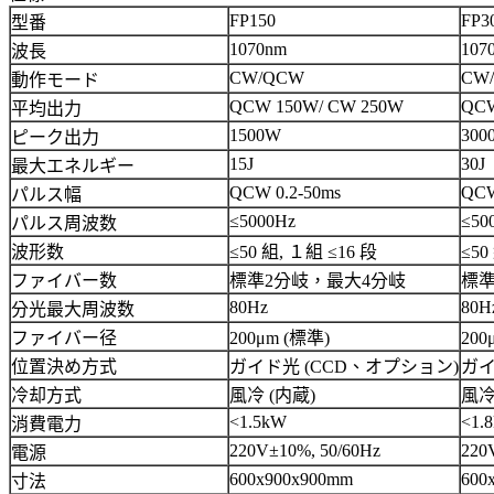
FP150
FP3
型番
1070nm
107
波長
CW/QCW
CW
動作モード
QCW 150W/ CW 250W
QCW
平均出力
1500W
30
ピーク出力
15J
30J
最大エネルギー
QCW 0.2-50ms
QCW
パルス幅
≤5000Hz
≤50
パルス周波数
波形数
≤50 組, １組 ≤16 段
≤50
ファイバー数
標準2分岐，最大4分岐
標準
80Hz
80H
分光最大周波数
ファイバー径
200μm (標準)
200
位置決め方式
ガイド光 (CCD、オプション)
ガイ
冷却方式
風冷 (内蔵)
風冷
<1.5kW
<1.
消費電力
220V±10%, 50/60Hz
220
電源
600x900x900mm
600
寸法