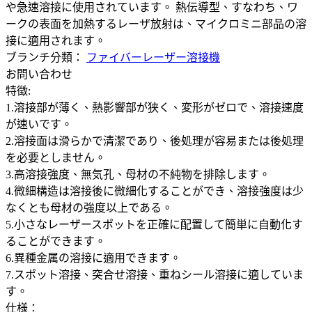
や急速溶接に使用されています。 熱伝導型、すなわち、ワ
ークの表面を加熱するレーザ放射は、マイクロミニ部品の溶
接に適用されます。
ブランチ分類：
ファイバーレーザー溶接機
お問い合わせ
特徴:
1.溶接部が薄く、熱影響部が狭く、変形がゼロで、溶接速度
が速いです。
2.溶接面は滑らかで清潔であり、後処理が容易または後処理
を必要としません。
3.高溶接強度、無気孔、母材の不純物を排除します。
4.微細構造は溶接後に微細化することができ、溶接強度は少
なくとも母材の強度以上である。
5.小さなレーザースポットを正確に配置して簡単に自動化す
ることができます。
6.異種金属の溶接に適用できます。
7.スポット溶接、突合せ溶接、重ねシール溶接に適していま
す。
仕様：