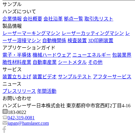
サンプル
ハンズについて
企業情報
会社概要
会社沿革
拠点一覧
取引先リスト
製品情報
レーザーマーキングマシン
レーザーカッティングマシン
レ
ーザー溶接マシン
自動機関係
検査装置
3D印刷装置
アプリケーションガイド
電子・半導体
機械ハードウェア
ニューエネルギー
包装業界
脆性材料産業
自動車産業
シートメタル
その他
サービス
装置立ち上げ
装置ビデオ
サンプルテスト
アフターサービス
ニュース
プレスリリース
年間活動
お問い合わせ
ハンズレーザー日本株式会社 東京都府中市宮西町2丁目4-16
183-0022
042-319-0081
japan@hanslaser.com