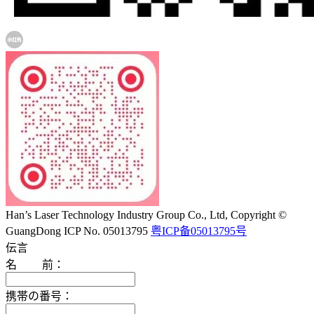
Han’s Laser Technology Industry Group Co., Ltd, Copyright ©
GuangDong ICP No. 05013795
粤ICP备05013795号
伝言
名 前：
携帯の番号：