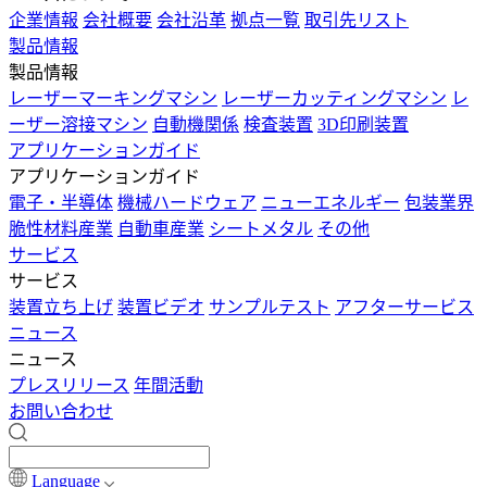
企業情報
会社概要
会社沿革
拠点一覧
取引先リスト
製品情報
製品情報
レーザーマーキングマシン
レーザーカッティングマシン
レ
ーザー溶接マシン
自動機関係
検査装置
3D印刷装置
アプリケーションガイド
アプリケーションガイド
電子・半導体
機械ハードウェア
ニューエネルギー
包装業界
脆性材料産業
自動車産業
シートメタル
その他
サービス
サービス
装置立ち上げ
装置ビデオ
サンプルテスト
アフターサービス
ニュース
ニュース
プレスリリース
年間活動
お問い合わせ
Language