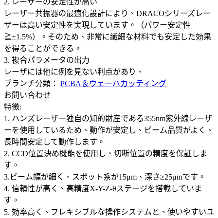
2. レーザーの安定性が高い
レーザー共振器の最適化設計により、DRACOシリーズレー
ザーは高い安定性を実現しています。（パワー安定性
≧±1.5%）。そのため、非常に繊細な材料でも安定した効果
を得ることができる。
3. 複合パラメータの出力
レーザには他に例を見ない利点があり、
ブランチ分類：
PCBA＆ウェーハカッティング
お問い合わせ
特徴:
1. ハンズレーザー独自の知的財産である355nm紫外線レーザ
ーを使用しているため、動作が安定し、ビーム品質がよく、
長時間安定して動作します。
2. CCD位置決め機能を使用し、切断位置の精度を保証しま
す。
3.ビーム幅が細く、スポット系が15μm、深さ≥25μmです。
4. 信頼性が高く、高精度X-Y-Z-θステージを搭載していま
す。
5. 効率高く、フレキシブルな操作システムと、使いやすいユ