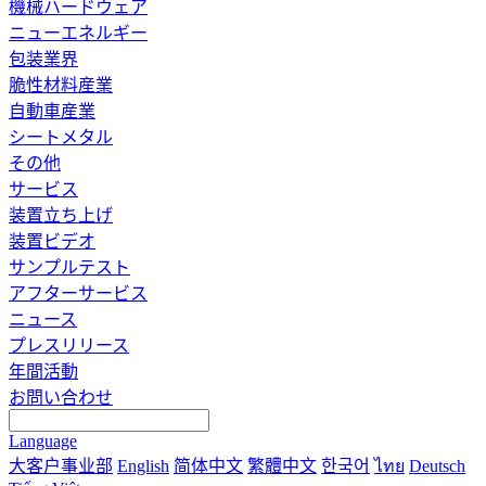
機械ハードウェア
ニューエネルギー
包装業界
脆性材料産業
自動車産業
シートメタル
その他
サービス
装置立ち上げ
装置ビデオ
サンプルテスト
アフターサービス
ニュース
プレスリリース
年間活動
お問い合わせ
Language
大客户事业部
English
简体中文
繁體中文
한국어
ไทย
Deutsch