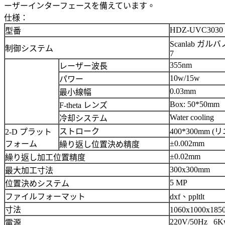
ーザーインターフェースを備えています。
仕様：
HDZ-UVC3030
型番
Scanlab ガル
制御システム
7
355nm
レーザー波長
10w/15w
パワー
0.03mm
最小線幅
Box: 50*50mm
F-theta レンズ
Water cooling
冷却システム
ストローク
400*300mm 
2-D プラット
±0.002mm
フォーム
繰り返し位置決め精度
±0.02mm
繰り返し加工位置精度
300x300mm
最大加工寸法
5 MP
位置決めシステム
ファイルフォーマット
dxf、ppltlt
寸法
1060x1000x1
220V/50Hz 6K
電源