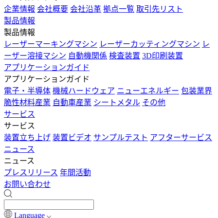
企業情報
会社概要
会社沿革
拠点一覧
取引先リスト
製品情報
製品情報
レーザーマーキングマシン
レーザーカッティングマシン
レ
ーザー溶接マシン
自動機関係
検査装置
3D印刷装置
アプリケーションガイド
アプリケーションガイド
電子・半導体
機械ハードウェア
ニューエネルギー
包装業界
脆性材料産業
自動車産業
シートメタル
その他
サービス
サービス
装置立ち上げ
装置ビデオ
サンプルテスト
アフターサービス
ニュース
ニュース
プレスリリース
年間活動
お問い合わせ
Language