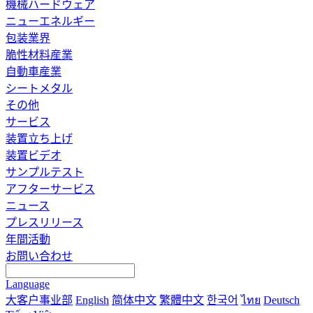
機械ハードウェア
ニューエネルギー
包装業界
脆性材料産業
自動車産業
シートメタル
その他
サービス
装置立ち上げ
装置ビデオ
サンプルテスト
アフターサービス
ニュース
プレスリリース
年間活動
お問い合わせ
Language
大客户事业部
English
简体中文
繁體中文
한국어
ไทย
Deutsch