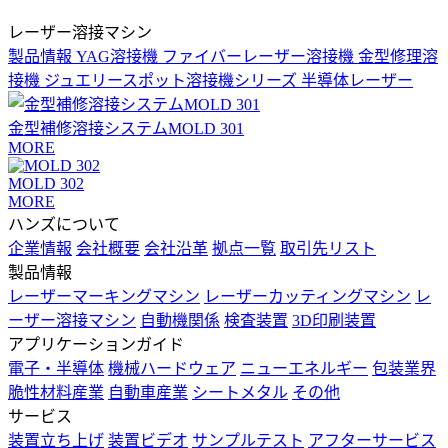
レーザー溶接マシン
製品情報
YAG溶接機
ファイバーレーザー溶接機
金型修理溶
接機
ジュエリースポット溶接機シリーズ
半導体レーザー
金型補修溶接システムMOLD 301
MORE
MOLD 302
MORE
ハンズについて
企業情報
会社概要
会社沿革
拠点一覧
取引先リスト
製品情報
レーザーマーキングマシン
レーザーカッティングマシン
レ
ーザー溶接マシン
自動機関係
検査装置
3D印刷装置
アプリケーションガイド
電子・半導体
機械ハードウェア
ニューエネルギー
包装業界
脆性材料産業
自動車産業
シートメタル
その他
サービス
装置立ち上げ
装置ビデオ
サンプルテスト
アフターサービス